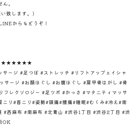
せん。
い致します。)
LINEからもどうぞ！
★★★★★★★
ッサージ #足つぼ #ストレッチ #リフトアップェイシャ
ッサージ #お顔ほぐし #お腹ほぐし #肩甲骨はがし #骨
#リフレクソロジー #足ツボ #かっさ #マタニティマッサ
肩こり#首こり#姿勢#頭痛#腰痛#睡眠#むくみ#冷え#南
 #西麻布 #南麻布 #北青山 #渋谷1丁目 #渋谷2丁目 #渋
術OK