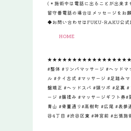
(＊施術中は電話に出ることが出来ま
留守番電話の場合はメッセージをお願
◆お問い合わせはFUKU-RAKU公式
HOME
★★★★★★★★★★★★★★★★
#整体 #リンパマッサージ #ヘッドマ
ル #タイ古式 #マッサージ #足踏みマ
盤矯正 #ヘッドスパ #頭ツボ #足裏 
ージ #腸揉み #マッサージギフト券#
青山 #骨董通り#高樹町 #広尾 #表参道
谷4丁目 #渋谷区東 #神宮前 #出張施