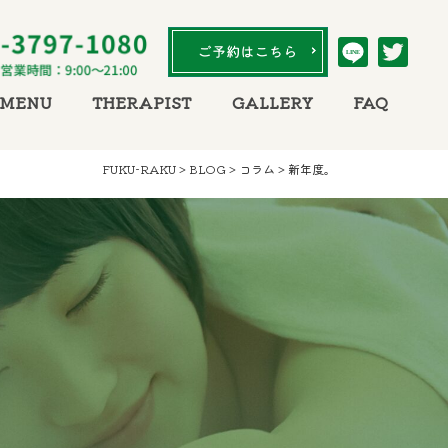
LINE
MENU
THERAPIST
GALLERY
FAQ
FUKU-RAKU
>
BLOG
>
コラム
>
新年度。